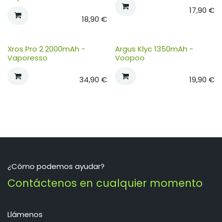
17,90
€
18,90
€
Xros Pro 2 2000mAh -
Argus Klyc 1350mAh -
Vaporesso
Voopoo
34,90
€
19,90
€
¿Cómo podemos ayudar?
Contáctenos en cualquier momento
Llámenos