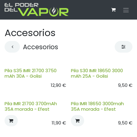
Ir al contenido
Accesorios
Accesorios
Pila S35 IMR 21700 3750
Pila S30 IMR 18650 3000
mAh 30A - Golisi
mAh 25A - Golisi
12,90
€
9,50
€
Pila IMR 21700 3700mAh
Pila IMR 18650 3000mah
35A morada - Efest
35A morada - Efest
11,90
€
9,50
€