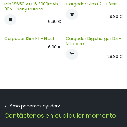
Pila 18650 VTC6 3000mAh
Cargador Slim K2 - Efest
30A - Sony Murata
9,90
€
6,90
€
Cargador Slim K1 - Efest
Cargador Digicharger D4 -
Nitecore
6,90
€
28,90
€
¿Cómo podemos ayudar?
Contáctenos en cualquier momento