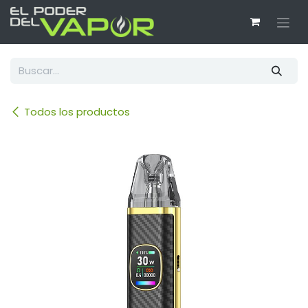
Ir al contenido
Todos los productos