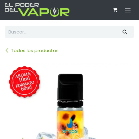
Ir al contenido
Todos los productos