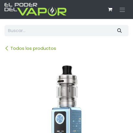
Ir al contenido
Todos los productos