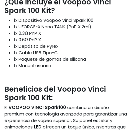
¿Qué incluye el Voopoo Vinci
Spark 100 Kit?
1x Dispositivo Voopoo Vinci Spark 100
1x UFORCE-X Nano TANK (PnP X 2ml)
1x 0.3Ω PnP X
1x 0.6Ω PnP X
1x Depósito de Pyrex
1x Cable USB Tipo-C
1x Paquete de gomas de silicona
1x Manual usuario
Beneficios del Voopoo Vinci
Spark 100 Kit:
El
VOOPOO VINCI Spark100
combina un diseño
premium con tecnología avanzada para garantizar una
experiencia de vapeo superior. Su panel estelar y
animaciones
LED
ofrecen un toque único, mientras que