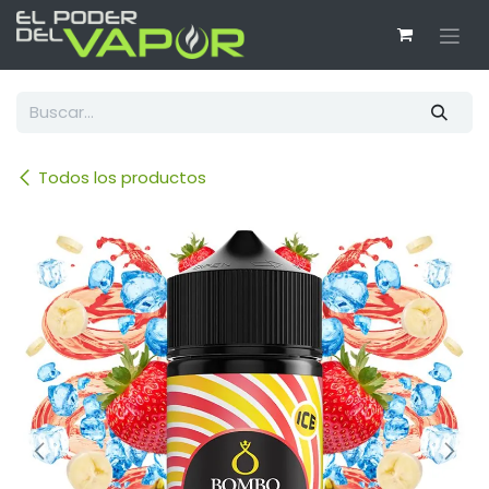
Ir al contenido
Todos los productos