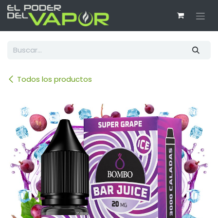
Ir al contenido
Todos los productos