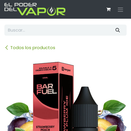
Ir al contenido
Todos los productos