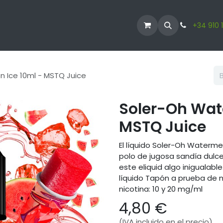
ODUCTOS
VAPERS
LÍQUIDO VAPER
CBD
+34 910 
 Ice 10ml - MSTQ Juice
Soler-Oh Wat
MSTQ Juice
El líquido Soler-Oh Waterme
polo de jugosa sandía dulc
este eliquid algo inigualable
líquido Tapón a prueba de 
nicotina: 10 y 20 mg/ml
4,80
€
(IVA incluido en el precio)