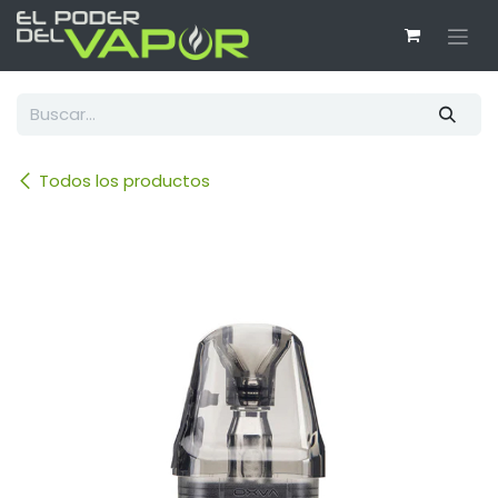
Ir al contenido
Todos los productos