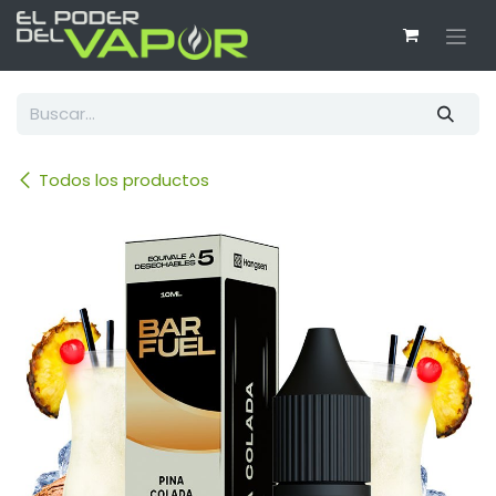
Ir al contenido
Todos los productos