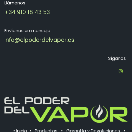
Llámenos
+34 910 18 43 53
Envíenos un mensaje
info@elpoderdelvapor.es
Síganos
•
Inicio
•
Productos
•
Garantía y Devoluciones
•