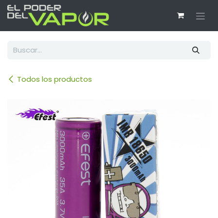
Ir al contenido
Todos los productos