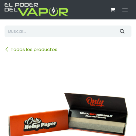
Ir al contenido
Todos los productos