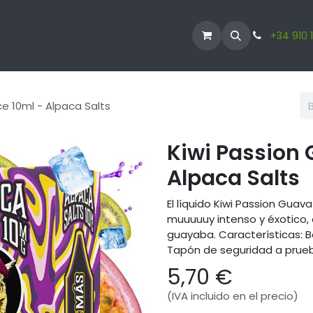
ODUCTOS
VAPERS
LÍQUIDO VAPER
CBD
+34 910 
ce 10ml - Alpaca Salts
Kiwi Passion 
Alpaca Salts
El líquido Kiwi Passion Guav
muuuuuy intenso y éxotico, q
guayaba. Características: B
Tapón de seguridad a prueba
5,70
€
(IVA incluido en el precio)