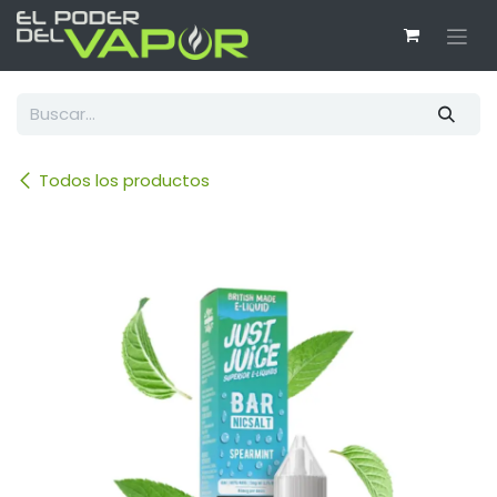
Ir al contenido
Todos los productos