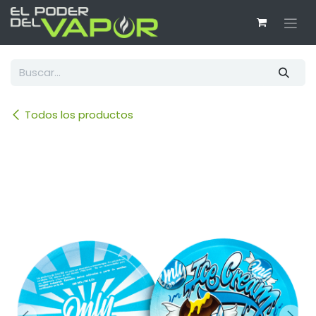
Ir al contenido
Todos los productos