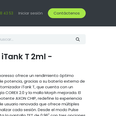
Iniciar sesión
Contáctenos
18 43 53
iTank T 2ml -
Vaporesso ofrece un rendimiento óptimo
e potencia, gracias a su batería externa de
atomizador iTank T, que cuenta con un
ía COREX 2.0 y la malla Morph mejorada. El
otente AXON CHIP, redefine la experiencia
de usuario renovada que ofrece múltiples
lizar cada sesión. Desde el modo Pulse
ta la pantalla TFT de 0.96" con tres opciones