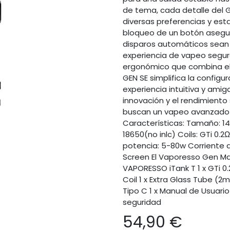
de tema, cada detalle del 
diversas preferencias y es
bloqueo de un botón asegur
disparos automáticos sean
experiencia de vapeo segur
ergonómico que combina el b
GEN SE simplifica la configu
experiencia intuitiva y amig
innovación y el rendimiento 
buscan un vapeo avanzado y
Características: Tamaño: 14
18650(no inlc) Coils: GTi 0.
potencia: 5-80w Corriente d
Screen El Vaporesso Gen Max
VAPORESSO iTank T 1 x GTi 0.
Coil 1 x Extra Glass Tube (2ml)
Tipo C 1 x Manual de Usuario
seguridad
54,90
€