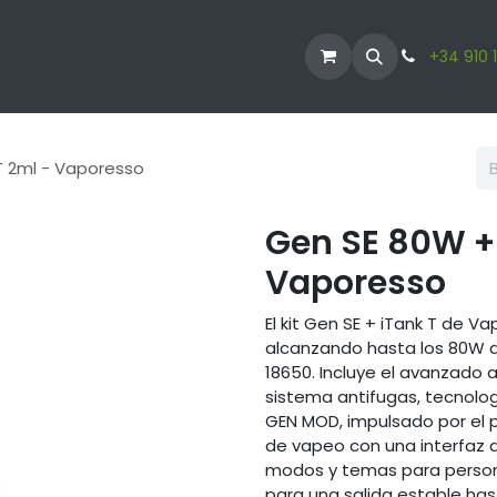
ODUCTOS
VAPERS
LÍQUIDO VAPER
CBD
+34 910 
T 2ml - Vaporesso
Gen SE 80W + 
Vaporesso
El kit Gen SE + iTank T de 
alcanzando hasta los 80W d
18650. Incluye el avanzado 
sistema antifugas, tecnolog
GEN MOD, impulsado por el p
de vapeo con una interfaz 
modos y temas para persona
para una salida estable has