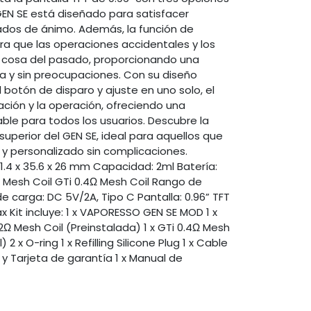
GEN SE está diseñado para satisfacer
tados de ánimo. Además, la función de
a que las operaciones accidentales y los
 cosa del pasado, proporcionando una
a y sin preocupaciones. Con su diseño
otón de disparo y ajuste en uno solo, el
ración y la operación, ofreciendo una
able para todos los usuarios. Descubre la
superior del GEN SE, ideal para aquellos que
 personalizado sin complicaciones.
1.4 x 35.6 x 26 mm Capacidad: 2ml Batería:
2Ω Mesh Coil GTi 0.4Ω Mesh Coil Rango de
e carga: DC 5V/2A, Tipo C Pantalla: 0.96” TFT
 Kit incluye: 1 x VAPORESSO GEN SE MOD 1 x
2Ω Mesh Coil (Preinstalada) 1 x GTi 0.4Ω Mesh
 2 x O-ring 1 x Refilling Silicone Plug 1 x Cable
 y Tarjeta de garantía 1 x Manual de