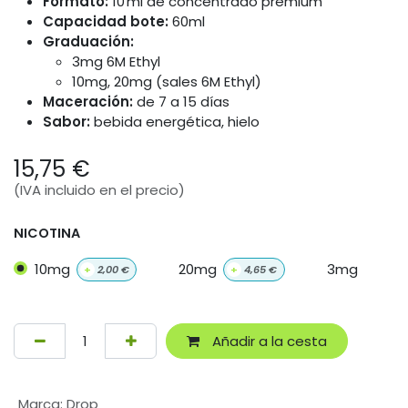
Formato:
10 ml de concentrado premium
Capacidad bote:
60ml
Graduación:
3mg 6M Ethyl
10mg, 20mg (sales 6M Ethyl)
Maceración:
de 7 a 15 días
Sabor:
bebida energética, hielo
15,75
€
(IVA incluido en el precio)
NICOTINA
10mg
20mg
3mg
+
2,00
€
+
4,65
€
Añadir a la cesta
Marca
:
Drop