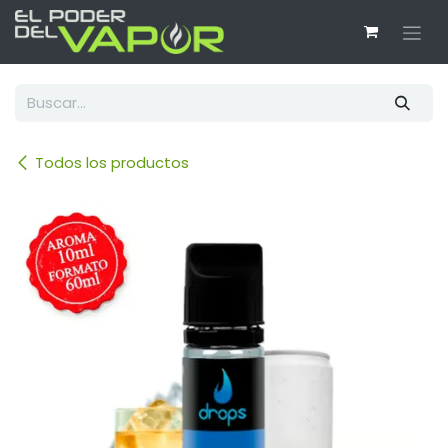
Ir al contenido
Todos los productos