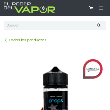
Ir al contenido
Todos los productos