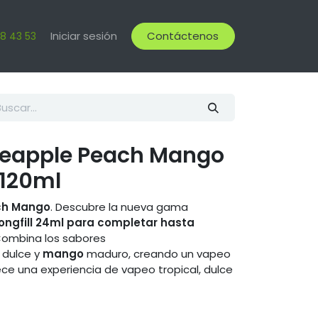
Iniciar sesión
Contáctenos
18 43 53
ineapple Peach Mango
/120ml
ach Mango
. Descubre la nueva gama
longfill 24ml para completar hasta
Combina los sabores
dulce y
mango
maduro, creando un vapeo
ece una experiencia de vapeo tropical, dulce