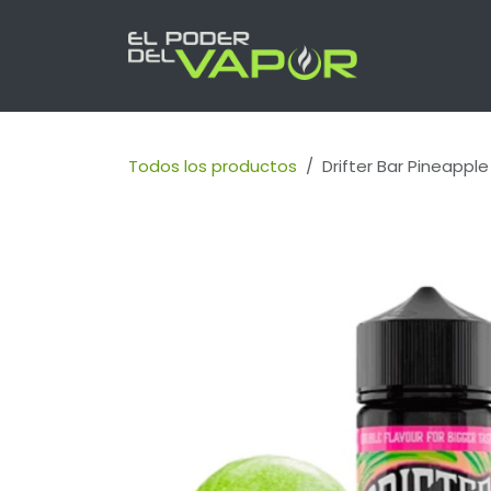
Ir al contenido
INICIO
PR
Todos los productos
Drifter Bar Pineappl