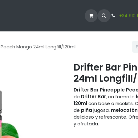
ODUCTOS
VAPERS
LÍQUIDO VAPER
CBD
+34 910 
e Peach Mango 24ml Longfill/120ml
Drifter Bar P
24ml Longfill
Drifter Bar Pineapple Pe
de
Drifter Bar
, en formato
120ml
con base o nicokits. 
de
piña
jugosa,
melocotón
delicioso y refrescante. Ofr
y afrutada.