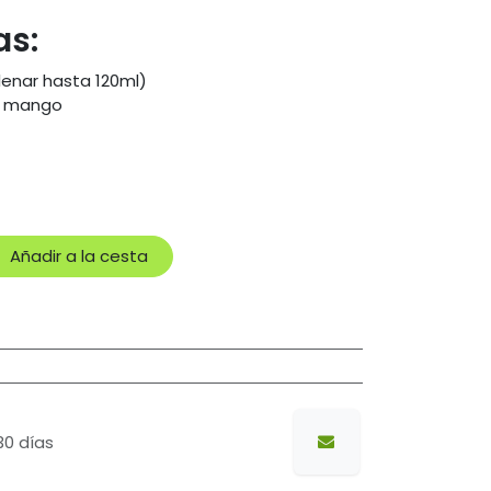
as:
lenar hasta 120ml)
n, mango
Añadir a la cesta
30 días