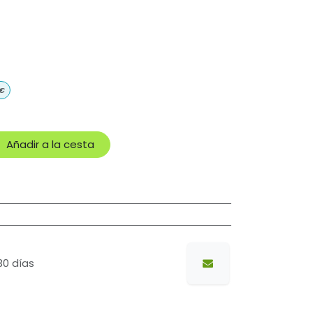
€
Añadir a la cesta
30 días