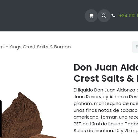
ODUCTOS
VAPERS
LÍQUIDO VAPER
CBD
+34 910 
ml - Kings Crest Salts & Bombo
Don Juan Ald
Crest Salts 
El líquido Don Juan Aldonza
Juan Reserve y Aldonza Res
graham, mantequilla de nue
unas finas notas de tabaco 
americano, forman una rece
PET de 10ml de líquido Tap
Sales de nicotina: 10 y 20