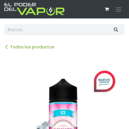
Ir al contenido
Todos los productos