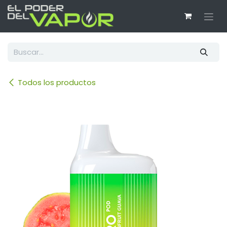
Ir al contenido
Todos los productos