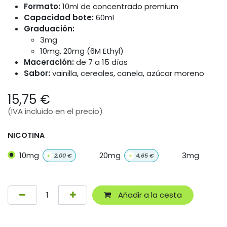
Formato:
10ml de concentrado premium
Capacidad bote:
60ml
Graduación:
3mg
10mg, 20mg (6M Ethyl)
Maceración:
de 7 a 15 días
Sabor:
vainilla, cereales, canela, azúcar moreno
15,75
€
(IVA incluido en el precio)
NICOTINA
10mg
20mg
3mg
+
2,00
€
+
4,65
€
Añadir a la cesta