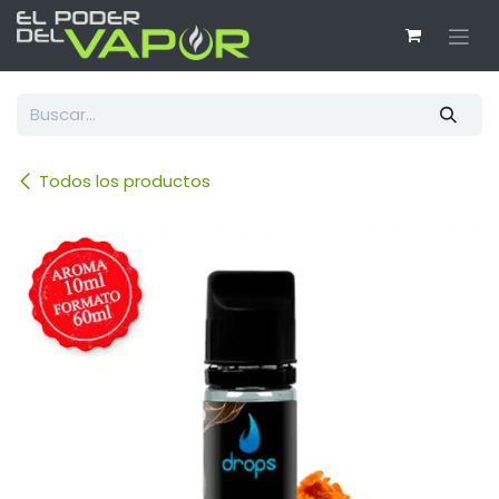
Ir al contenido
Todos los productos