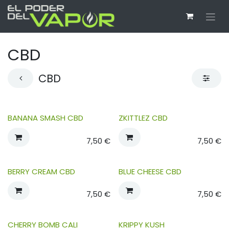
Ir al contenido
CBD
CBD
BANANA SMASH CBD
ZKITTLEZ CBD
7,50
€
7,50
€
BERRY CREAM CBD
BLUE CHEESE CBD
7,50
€
7,50
€
CHERRY BOMB CALI
KRIPPY KUSH