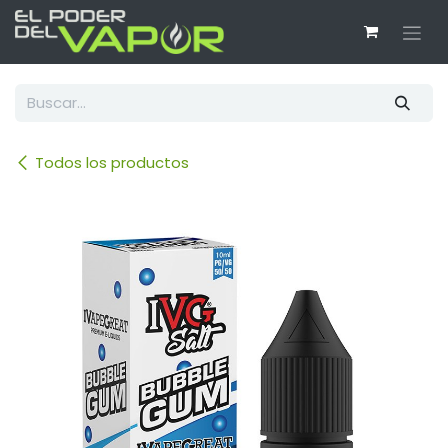
Ir al contenido
Todos los productos