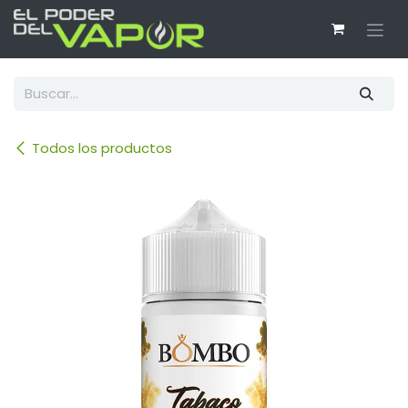
Ir al contenido
Todos los productos