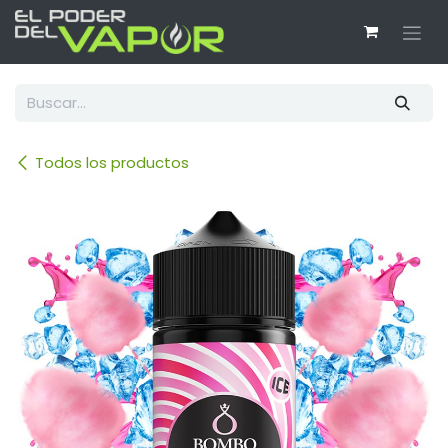
Ir al contenido
Todos los productos