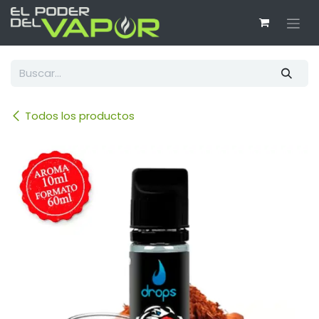
Ir al contenido
Todos los productos