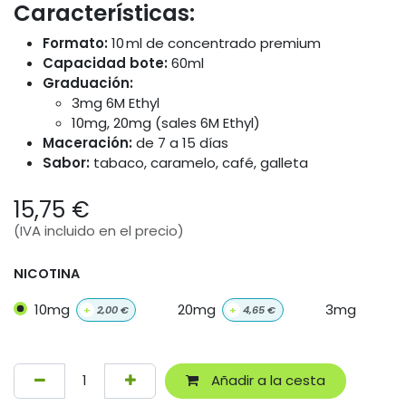
Características:
Formato:
10 ml de concentrado premium
Capacidad bote:
60ml
Graduación:
3mg 6M Ethyl
10mg, 20mg (sales 6M Ethyl)
Maceración:
de 7 a 15 días
Sabor:
tabaco, caramelo, café, galleta
15,75
€
(IVA incluido en el precio)
NICOTINA
10mg
20mg
3mg
+
2,00
€
+
4,65
€
Añadir a la cesta